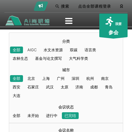
搜索
点击全部课程登录
我要
参会
分类
全部
AIGC
水文水资源
双碳
语言类
农林生态
基金与论文撰写
大气科学类
城市
全部
北京
上海
广州
深圳
杭州
南京
西安
石家庄
武汉
太原
济南
成都
青岛
大连
会议状态
全部
未开始
进行中
已完结
会议名称