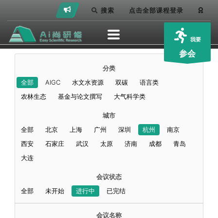
搜索
点击全部课程登录
我要
参会
分类
全部
AIGC
水文水资源
双碳
语言类
农林生态
基金与论文撰写
大气科学类
城市
全部
北京
上海
广州
深圳
杭州
南京
西安
石家庄
武汉
太原
济南
成都
青岛
大连
会议状态
全部
未开始
进行中
已完结
会议名称