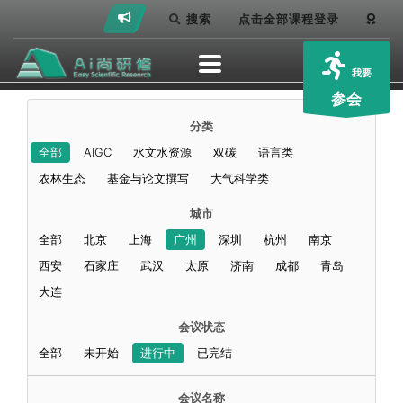
搜索
点击全部课程登录
我要
参会
分类
全部
AIGC
水文水资源
双碳
语言类
农林生态
基金与论文撰写
大气科学类
城市
全部
北京
上海
广州
深圳
杭州
南京
西安
石家庄
武汉
太原
济南
成都
青岛
大连
会议状态
全部
未开始
进行中
已完结
会议名称