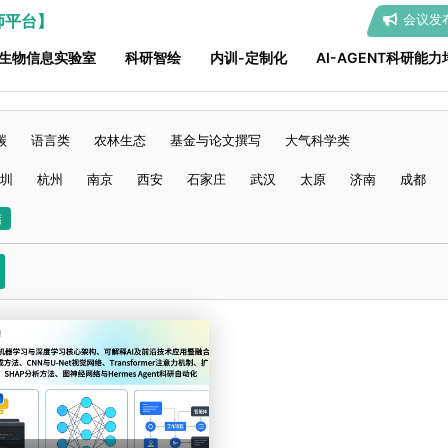
师平台】
会议发
生物信息实验室
科研智绘
内训-定制化
AI-AGENT科研能力
碳
语言类
农林生态
基金与论文撰写
大气科学类
圳
杭州
南京
西安
石家庄
武汉
太原
济南
成都
结