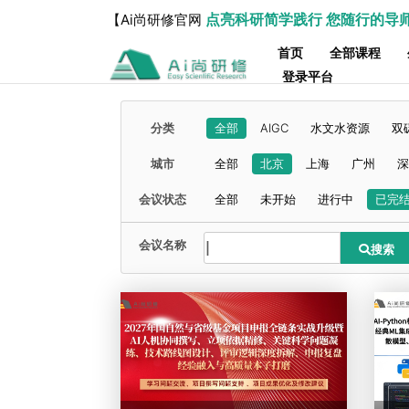
点亮科研简学践行 您随行的导
【Ai尚研修官网
首页
全部课程
登录平台
分类
全部
AIGC
水文水资源
双
城市
全部
北京
上海
广州
深
会议状态
全部
未开始
进行中
已完
会议名称
搜索