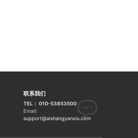
联系我们
TEL： 010-53853500
Email:
support@aishangyanxiu.com