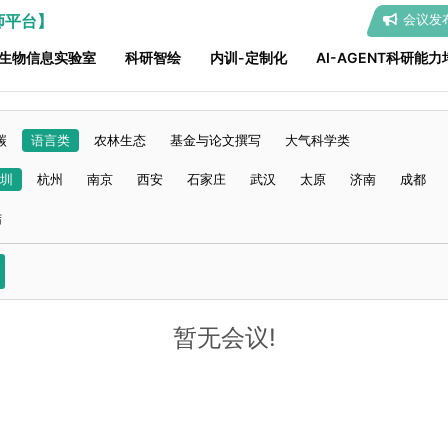
师平台】
会议发
生物信息实验室
科研智绘
内训-定制化
AI-AGENT科研能力
碳
语言类
农林生态
基金与论文撰写
大气科学类
圳
杭州
南京
西安
石家庄
武汉
太原
济南
成都
结
暂无会议!