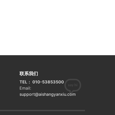
联系我们
TEL： 010-53853500
Email:
support@aishangyanxiu.com