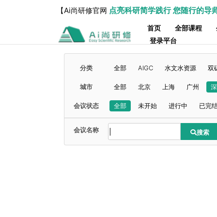
点亮科研简学践行 您随行的导
【Ai尚研修官网
首页
全部课程
登录平台
分类
全部
AIGC
水文水资源
双
城市
全部
北京
上海
广州
深
会议状态
全部
未开始
进行中
已完
会议名称
搜索