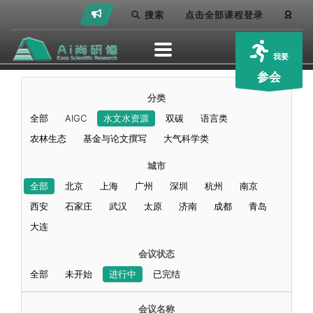
搜索
点击全部课程登录
我要
参会
分类
全部
AIGC
水文水资源
双碳
语言类
农林生态
基金与论文撰写
大气科学类
城市
全部
北京
上海
广州
深圳
杭州
南京
西安
石家庄
武汉
太原
济南
成都
青岛
大连
会议状态
全部
未开始
进行中
已完结
会议名称