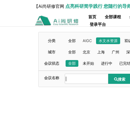
点亮科研简学践行 您随行的导
【Ai尚研修官网
首页
全部课程
登录平台
分类
全部
AIGC
水文水资源
双
城市
全部
北京
上海
广州
深
会议状态
全部
未开始
进行中
已完
会议名称
搜索