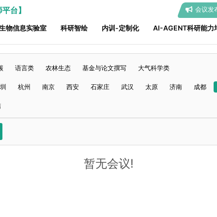
师平台】
会议发
生物信息实验室
科研智绘
内训-定制化
AI-AGENT科研能力
碳
语言类
农林生态
基金与论文撰写
大气科学类
圳
杭州
南京
西安
石家庄
武汉
太原
济南
成都
结
暂无会议!