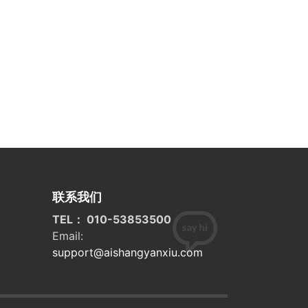
联系我们
TEL： 010-53853500
Email:
support@aishangyanxiu.com