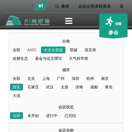
搜索
点击全部课程登录
我要
参会
分类
全部
AIGC
水文水资源
双碳
语言类
农林生态
基金与论文撰写
大气科学类
城市
全部
北京
上海
广州
深圳
杭州
南京
西安
石家庄
武汉
太原
济南
成都
青岛
大连
会议状态
全部
未开始
进行中
已完结
会议名称