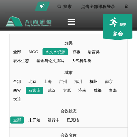
搜索
点击全部课程登录
我要
参会
分类
全部
AIGC
水文水资源
双碳
语言类
农林生态
基金与论文撰写
大气科学类
城市
全部
北京
上海
广州
深圳
杭州
南京
西安
石家庄
武汉
太原
济南
成都
青岛
大连
会议状态
全部
未开始
进行中
已完结
会议名称