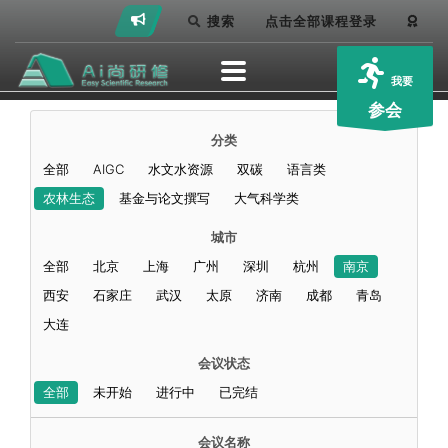
搜索
点击全部课程登录
我要
参会
分类
全部
AIGC
水文水资源
双碳
语言类
农林生态
基金与论文撰写
大气科学类
城市
全部
北京
上海
广州
深圳
杭州
南京
西安
石家庄
武汉
太原
济南
成都
青岛
大连
会议状态
全部
未开始
进行中
已完结
会议名称