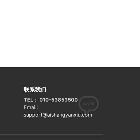
联系我们
TEL： 010-53853500
Email:
support@aishangyanxiu.com