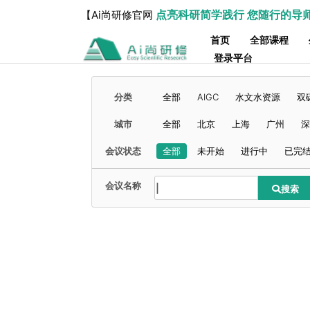
点亮科研简学践行 您随行的导
【Ai尚研修官网
首页
全部课程
登录平台
分类
全部
AIGC
水文水资源
双
城市
全部
北京
上海
广州
深
会议状态
全部
未开始
进行中
已完
会议名称
搜索