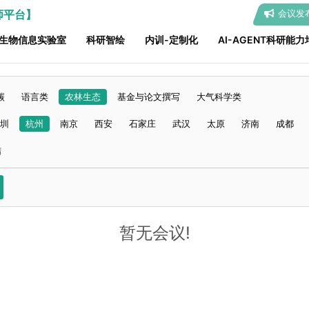
师平台】
会议发
生物信息实验室
科研智绘
内训-定制化
AI-AGENT科研能力
碳
语言类
农林生态
基金与论文撰写
大气科学类
圳
杭州
南京
西安
石家庄
武汉
太原
济南
成都
结
暂无会议!