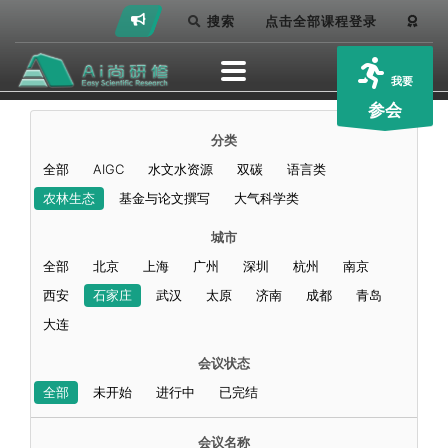
搜索
点击全部课程登录
我要
参会
分类
全部
AIGC
水文水资源
双碳
语言类
农林生态
基金与论文撰写
大气科学类
城市
全部
北京
上海
广州
深圳
杭州
南京
西安
石家庄
武汉
太原
济南
成都
青岛
大连
会议状态
全部
未开始
进行中
已完结
会议名称