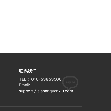
联系我们
TEL： 010-53853500
Email:
support@aishangyanxiu.com