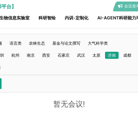
师平台】
会议发
生物信息实验室
科研智绘
内训-定制化
AI-AGENT科研能力
碳
语言类
农林生态
基金与论文撰写
大气科学类
圳
杭州
南京
西安
石家庄
武汉
太原
济南
成都
结
暂无会议!