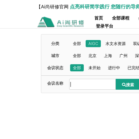
点亮科研简学践行 您随行的导
【Ai尚研修官网
首页
全部课程
登录平台
分类
全部
AIGC
水文水资源
双
城市
全部
北京
上海
广州
深
会议状态
全部
未开始
进行中
已完
会议名称
搜索