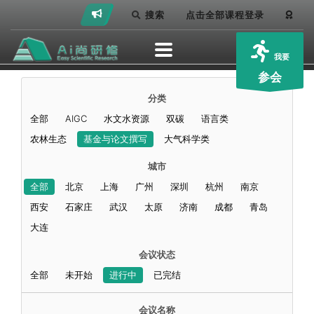
搜索
点击全部课程登录
我要
参会
分类
全部
AIGC
水文水资源
双碳
语言类
农林生态
基金与论文撰写
大气科学类
城市
全部
北京
上海
广州
深圳
杭州
南京
西安
石家庄
武汉
太原
济南
成都
青岛
大连
会议状态
全部
未开始
进行中
已完结
会议名称